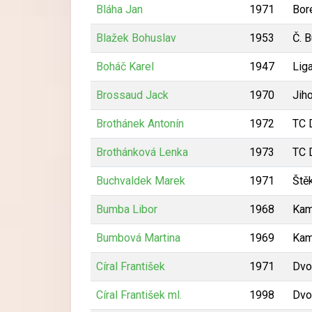
Bláha Jan
1971
Bor
Blažek Bohuslav
1953
Č. 
Boháč Karel
1947
Lig
Brossaud Jack
1970
Jih
Brothánek Antonín
1972
TC 
Brothánková Lenka
1973
TC 
Buchvaldek Marek
1971
Ště
Bumba Libor
1968
Kam
Bumbová Martina
1969
Kam
Círal František
1971
Dvo
Círal František ml.
1998
Dvo