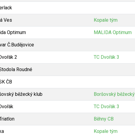
erlack
á Ves
Kopale tým
ida Optimum
MALIDA Optimum
var Č.Budějovice
Dvořák 2
TC Dvořák 3
Stodola Roudné
SK ČB
šovský běžecký klub
Boršovský běžecký
Dvořák
TC Dvořák 3
riatlon
Běhny CB
ka
Kopale tým