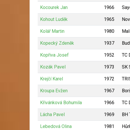
Kocourek Jan
1966
Say
Kohout Luděk
1965
Nov
Kolář Martin
1980
Mal
Kopecký Zdeněk
1937
Bud
Kopřiva Josef
1952
TC 
Kozák Pavel
1973
SK 
Krejčí Karel
1972
TRI
Kroupa Evžen
1967
Bor
Křivánková Bohumila
1966
TC 
Lácha Pavel
1969
BH T
Lebedová Olina
1981
Hůr