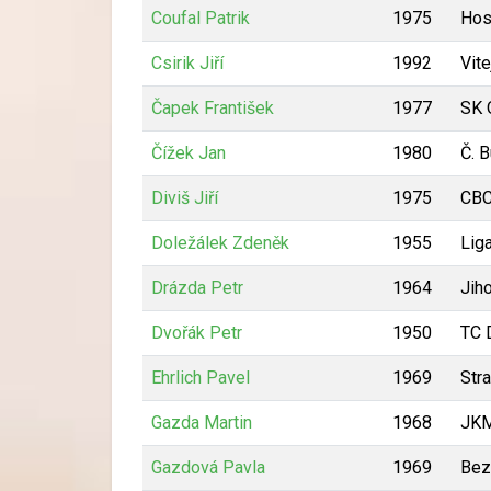
Coufal Patrik
1975
Hos
Csirik Jiří
1992
Vite
Čapek František
1977
SK 
Čížek Jan
1980
Č. 
Diviš Jiří
1975
CBC
Doležálek Zdeněk
1955
Lig
Drázda Petr
1964
Jih
Dvořák Petr
1950
TC 
Ehrlich Pavel
1969
Str
Gazda Martin
1968
JKM
Gazdová Pavla
1969
Bez