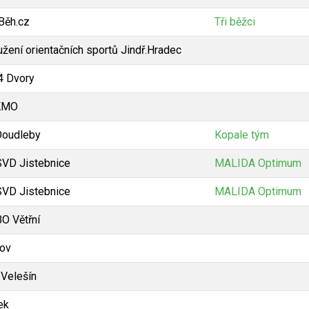
Běh.cz
Tři běžci
užení orientačních sportů Jindř.Hradec
4 Dvory
KMO
Doudleby
Kopale tým
VD Jistebnice
MALIDA Optimum
VD Jistebnice
MALIDA Optimum
O Větřní
ov
 Velešín
ek