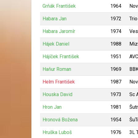
Grňák František
1964
Nov
Habara Jan
1972
Trio
Habara Jaromír
1974
Ves
Hájek Daniel
1988
Miz
Hájíček František
1951
AVC
Haňur Roman
1969
BBK
Helm František
1987
Nov
Houska David
1973
Sc 
Hron Jan
1981
Šutr
Hronová Božena
1954
ŠuT
Hruška Luboš
1976
3L 