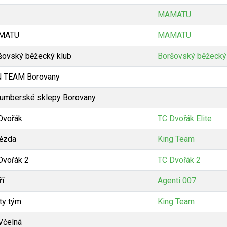
MAMATU
MATU
MAMATU
šovský běžecký klub
Boršovský běžecký
 TEAM Borovany
umberské sklepy Borovany
Dvořák
TC Dvořák Elite
ězda
King Team
Dvořák 2
TC Dvořák 2
ří
Agenti 007
ty tým
King Team
Včelná