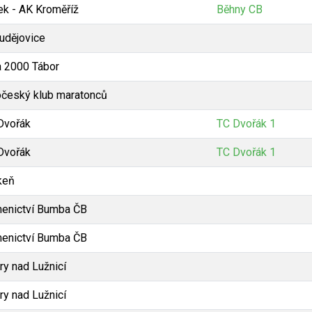
ek - AK Kroměříž
Běhny CB
Budějovice
a 2000 Tábor
očeský klub maratonců
Dvořák
TC Dvořák 1
Dvořák
TC Dvořák 1
keň
enictví Bumba ČB
enictví Bumba ČB
ry nad Lužnicí
ry nad Lužnicí