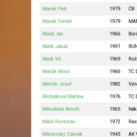
Macek Petr
1979
ČB
Macek Tomáš
1979
MA
Malát Jan
1966
Bor
Malík Jakub
1991
RUN
Malík Vít
1969
Rož
Maršík Miloš
1966
TC 
Menšík Josef
1982
Výn
Michálková Martina
1976
TC 
Mikolášek Arnošt
1965
Nák
Mikšl Rostislav
1972
Ras
Mikšovský Zdeněk
1945
AK 