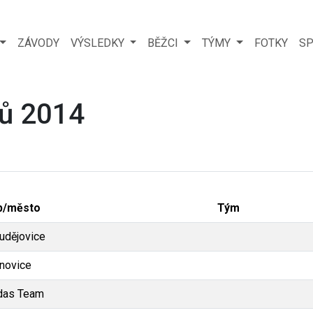
ZÁVODY
VÝSLEDKY
BĚŽCI
TÝMY
FOTKY
SP
ů 2014
b/město
Tým
Budějovice
novice
das Team