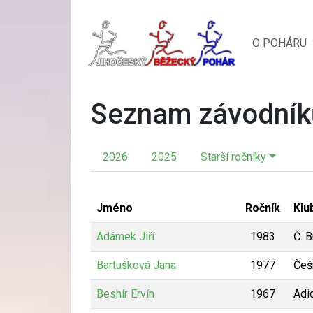
O POHÁRU
Seznam závodník
2026
2025
Starší ročníky
Jméno
Ročník
Klu
Adámek Jiří
1983
Č. 
Bartušková Jana
1977
Češ
Beshír Ervín
1967
Adi