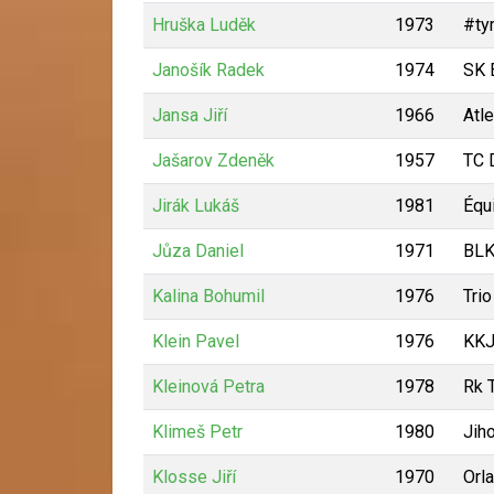
Hruška Luděk
1973
#ty
Janošík Radek
1974
SK 
Jansa Jiří
1966
Atle
Jašarov Zdeněk
1957
TC 
Jirák Lukáš
1981
Équ
Jůza Daniel
1971
BLK
Kalina Bohumil
1976
Trio
Klein Pavel
1976
KKJ
Kleinová Petra
1978
Rk 
Klimeš Petr
1980
Jih
Klosse Jiří
1970
Orl