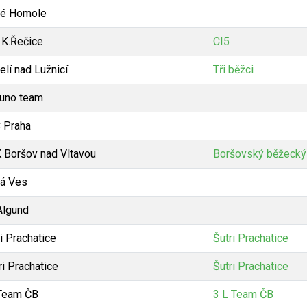
é Homole
 K.Řečice
CI5
elí nad Lužnicí
Tři běžci
uno team
 Praha
 Boršov nad Vltavou
Boršovský běžecký
á Ves
Algund
i Prachatice
Šutri Prachatice
ri Prachatice
Šutri Prachatice
Team ČB
3 L Team ČB