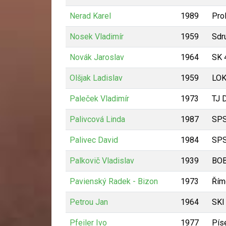
Nerad Karel
1989
Pro
Nosek Vladimír
1959
Sdr
Novák Jaroslav
1964
SK 
Olšjak Ladislav
1959
LO
Paleček Vladimír
1973
TJ 
Palivcová Linda
1987
SPS
Palivec David
1984
SPS
Palkovič Vladislav
1939
BOB
Pavienský Radek - Bizon
1973
Řím
Petrou Jan
1964
SKI
Pfeiler Ivo
1977
Pís