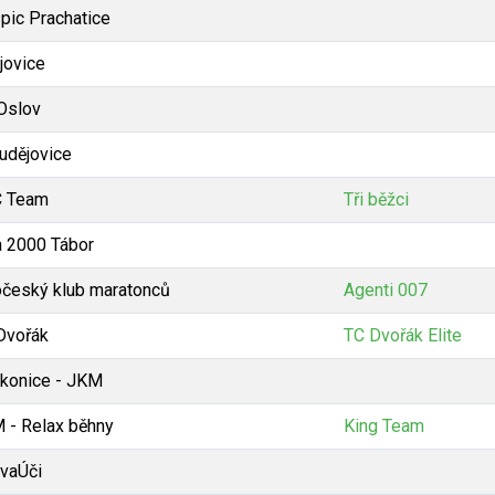
pic Prachatice
jovice
Oslov
Budějovice
 Team
Tři běžci
a 2000 Tábor
očeský klub maratonců
Agenti 007
Dvořák
TC Dvořák Elite
akonice - JKM
 - Relax běhny
King Team
vaÚči